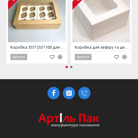
Коробка 355*255*100 для 12 кексів з крафт картону з прозорим вікном Крафт
Коробка для зефіру та десертів з вікном 170*170*90 Біла
Купити
Купити