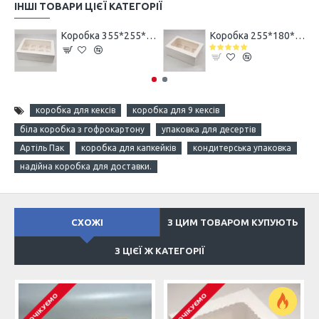
ІНШІ ТОВАРИ ЦІЄЇ КАТЕГОРІЇ
Коробка 355*255*100 для 12 кексів з целюлозного картону з прозорим вікном Біла
Коробка 255*180*90 для капкейків, кексів та мафінів 6 штук Біла з вікном
коробка для кексів
коробка для 9 кексів
біла коробка з гофрокартону
упаковка для десертів
Артіль Пак
коробка для капкейків
кондитерська упаковка
надійна коробка для доставки.
СХОЖІ
З ЦИМ ТОВАРОМ КУПУЮТЬ
З ЦІЄЇ Ж КАТЕГОРІЇ
ОЧІКУЄМО
ОЧІКУЄМО