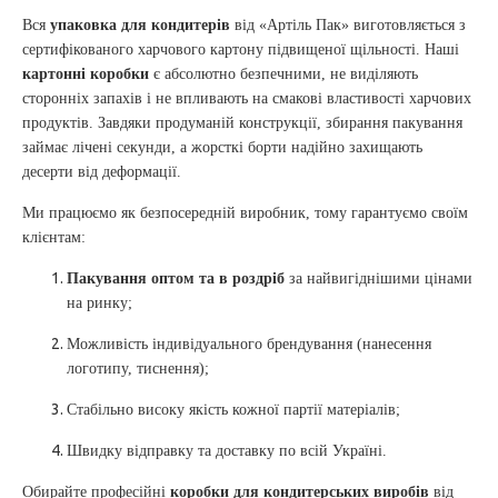
Вся
упаковка для кондитерів
від «Артіль Пак» виготовляється з
сертифікованого харчового картону підвищеної щільності. Наші
картонні коробки
є абсолютно безпечними, не виділяють
сторонніх запахів і не впливають на смакові властивості харчових
продуктів. Завдяки продуманій конструкції, збирання пакування
займає лічені секунди, а жорсткі борти надійно захищають
десерти від деформації.
Ми працюємо як безпосередній виробник, тому гарантуємо своїм
клієнтам:
Пакування оптом та в роздріб
за найвигіднішими цінами
на ринку;
Можливість індивідуального брендування (нанесення
логотипу, тиснення);
Стабільно високу якість кожної партії матеріалів;
Швидку відправку та доставку по всій Україні.
Обирайте професійні
коробки для кондитерських виробів
від