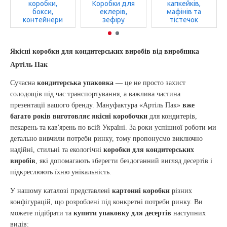
коробки,
Коробки для
капкейків,
бокси,
еклерів,
мафінів та
контейнери
зефіру
тістечок
Якісні коробки для кондитерських виробів від виробника
Артіль Пак
Сучасна
кондитерська упаковка
— це не просто захист
солодощів під час транспортування, а важлива частина
презентації вашого бренду. Мануфактура «Артіль Пак»
вже
багато років виготовляє якісні коробочки
для кондитерів,
пекарень та кав'ярень по всій Україні. За роки успішної роботи ми
детально вивчили потреби ринку, тому пропонуємо виключно
надійні, стильні та екологічні
коробки для кондитерських
виробів
, які допомагають зберегти бездоганний вигляд десертів і
підкреслюють їхню унікальність.
У нашому каталозі представлені
картонні коробки
різних
конфігурацій, що розроблені під конкретні потреби ринку. Ви
можете підібрати та
купити упаковку для десертів
наступних
видів: